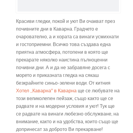
Красиви гледки, покой и уют Ви очакват през
почивните дни в Каварна. Градчето е
очарователно, а и хората са винаги усмихнати
и гостоприемни. Всичко това създава една
приятна атмосфера, потопени в която ще
прекарате няколко наистина пълноценни
почивни дни. А и да не забравяне досега с
морето и приказната гледка на сякаш
безкрайните синьо-зелени води. От китния
Хотел „Каварна" в Каварна
ще се любувате на
този великолепен пейзаж, също както ще се
радвате и на модерни условия и уют! Тук ще
се радвате на винаги любезно обслужване, на
внимание, както и на удобства, които също ще
допринесат за доброто Ви прекарване!