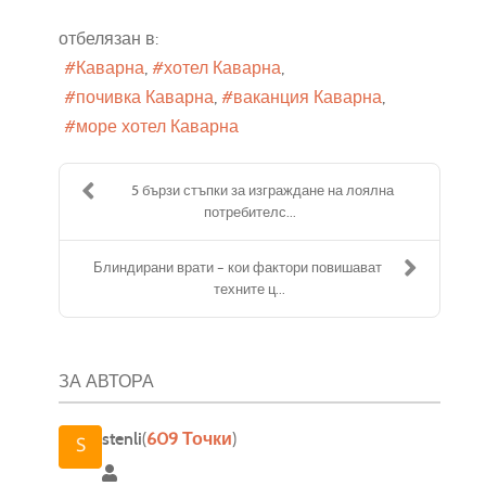
отбелязан в:
Каварна
хотел Каварна
почивка Каварна
ваканция Каварна
море хотел Каварна
5 бързи стъпки за изграждане на лоялна
потребителс...
Блиндирани врати – кои фактори повишават
техните ц...
ЗА АВТОРА
stenli
(
609 Точки
)
stenli