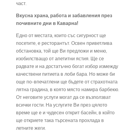
част.
Вкусна храна, работа и забавления през
почивните дни в Каварна!
Едно от местата, които със сигурност ще
посетите, е ресторантът. Освен приветлива
обстановка, той ще Ви предложи и меню,
изобилстващо от апетитни ястия. Ще се
радвате и на достатъчно богат избор измежду
качествени питиета в лоби бара. Но може би
още по-впечатлени ще бъдете от страхотната
лятна градина, в която място намира барбекю.
От неговите услуги могат да се възползват
всички гости. На услугите Ви през цялото
време ще е и чудесен открит басейн, в който
ще откриете така търсената прохлада в
летните жеги.