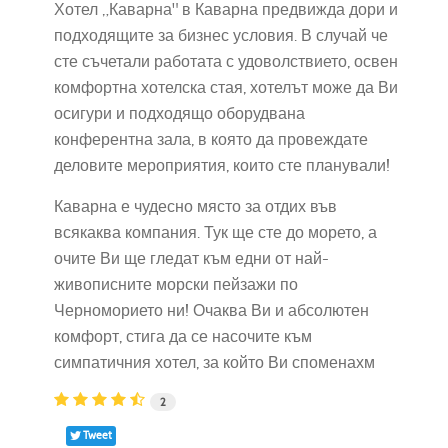
Хотел „Каварна" в Каварна предвижда дори и
подходящите за бизнес условия. В случай че
сте съчетали работата с удоволствието, освен
комфортна хотелска стая, хотелът може да Ви
осигури и подходящо оборудвана
конферентна зала, в която да провеждате
деловите мероприятия, които сте планували!
Каварна е чудесно място за отдих във
всякаква компания. Тук ще сте до морето, а
очите Ви ще гледат към едни от най-
живописните морски пейзажи по
Черноморието ни! Очаква Ви и абсолютен
комфорт, стига да се насочите към
симпатичния хотел, за който Ви споменахм
2
Tweet