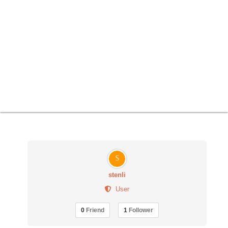
stenli
User
0
Friend
1
Follower