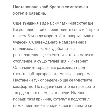
Настаняване край брега в симпатичен
хотел в Каварна.
Още външния вид на симпатичния хотел ще
Ви допадне – той е приветлив, в светли багри и
съвсем близо до морето. Интериорът също е
чудесен. Обзавеждането е съвременно и
предвижда всякакви удобства. На
разположение ще са екстри като климатик и
отопление, а също телевизия и Интернет.
Слънчевите тераси пък разкриват пред
гостите най-прекрасната морска панорама.
Настанени тук определено ще се чувствате
комфортно. Но надали смятате да прекарате
твърде дълго време затворени. Именно
поради тази причина, хотелът е подготвил
някои приятни изненади и във външната си