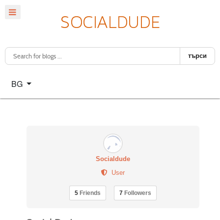
търси
Изберете език
BG
Socialdude
User
5
Friends
7
Followers