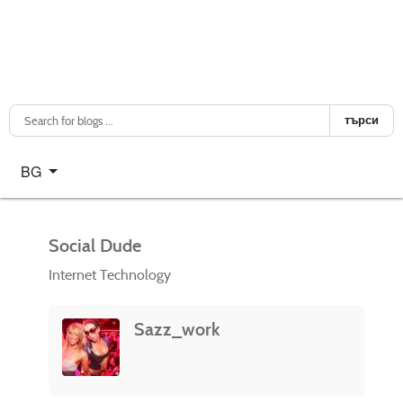
търси
Изберете език
BG
Social Dude
Internet Technology
Sazz_work