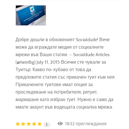
Добре дошли в обновеният Socialdude! Вече
може да вграждате медия от социалните
мрежи във Ваши статии. — Socialdude Articles
(@twistbg) July 11, 2015 Всички сте чували за
Туитър. Какво по-хубаво от това да
предложите статия със прикачен туит към нея.
Прикачените туитове имат опция за
проследяване на потребителя, ретуит,
маркиране като избран туит. Нужно е само да
имате акаунт във водещата социална мрежа.
1832 преглеждания
1