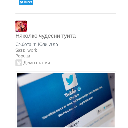
Tweet
Няколко чудесни туита
Събота, 11 Юли 2015
Sazz_work
Popular
Демо статии