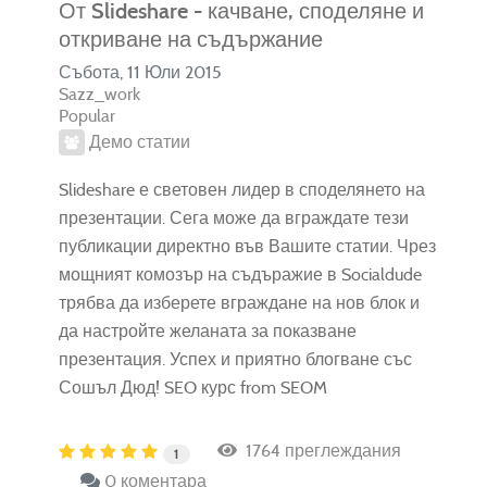
От Slideshare - качване, споделяне и
откриване на съдържание
Събота, 11 Юли 2015
Sazz_work
Popular
Демо статии
Slideshare е световен лидер в споделянето на
презентации. Сега може да вграждате тези
публикации директно във Вашите статии. Чрез
мощният комозър на съдъражие в Socialdude
трябва да изберете вграждане на нов блок и
да настройте желаната за показване
презентация. Успех и приятно блогване със
Сошъл Дюд! SEO курс from SEOM
1764 преглеждания
1
0 коментара