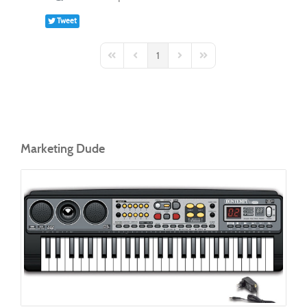
Tweet
1
First Page
Previous Page
Next Page
Last Page
Marketing Dude