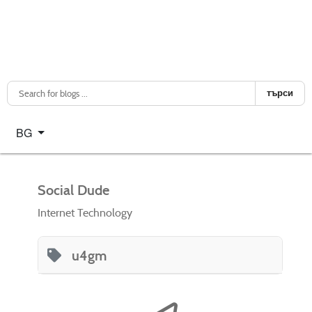
търси
Изберете език
BG
Social Dude
Internet Technology
u4gm