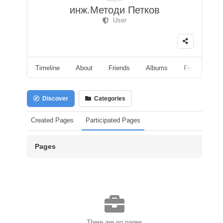
инж.Методи Петков
User
Timeline
About
Friends
Albums
Followers
Discover
Categories
Created Pages
Participated Pages
Pages
There are no pages