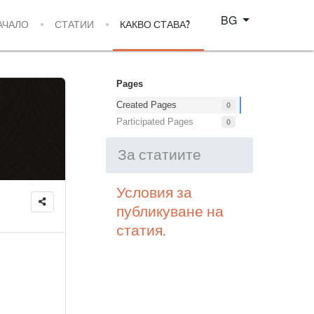
Изберете език
BG
АЧАЛО
СТАТИИ
КАКВО СТАВА?
Pages
Created Pages
0
Participated Pages
0
За статиите
Условия за
публикуване на
статия.