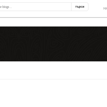
търси
Н