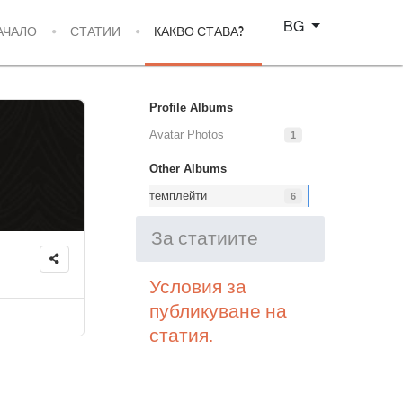
Изберете език
BG
АЧАЛО
СТАТИИ
КАКВО СТАВА?
Profile Albums
Avatar Photos
1
Other Albums
темплейти
6
За статиите
Условия за
публикуване на
статия.