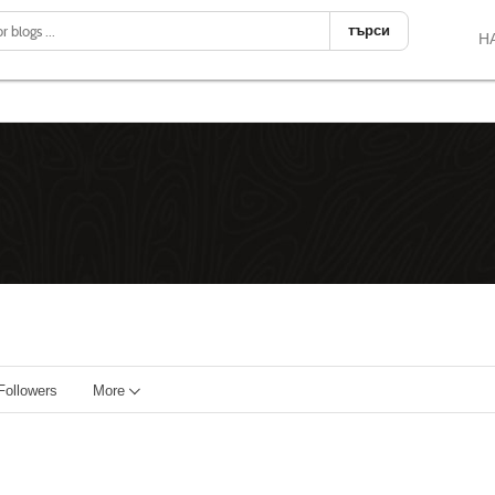
търси
Н
Followers
More