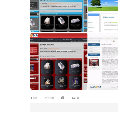
0
0
0
0
0
0
0
0
Like
Repost
0