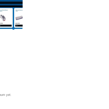
0
bum yet.