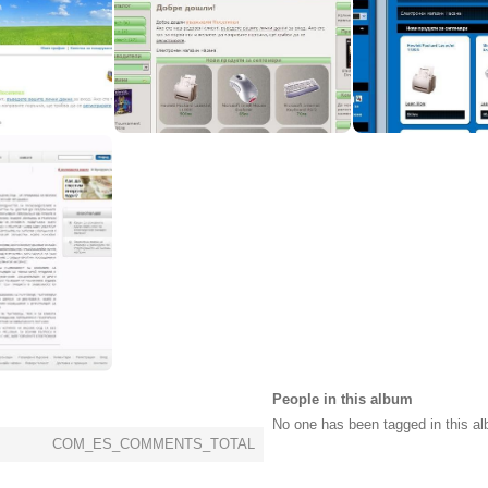
0
0
0
0
0
0
0
0
0
People in this album
No one has been tagged in this al
COM_ES_COMMENTS_TOTAL