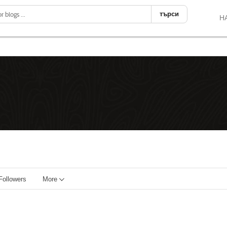
търси
Н
Followers
More