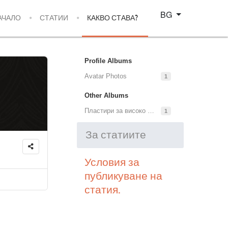
Изберете език
BG
АЧАЛО
СТАТИИ
КАКВО СТАВА?
Profile Albums
Avatar Photos
1
Other Albums
Пластири за високо кръвно
1
За статиите
Условия за
публикуване на
статия.