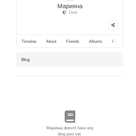
Марияна
User
Timeline
About
Friends
Albums
Followers
Blog
Марияна doesn't have any
blog post yet.