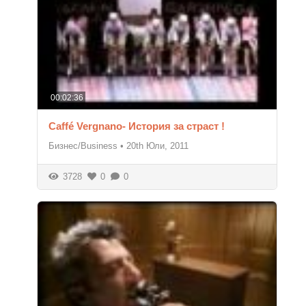
00:02:36
Caffé Vergnano- История за страст !
Бизнес/Business
•
20th Юли, 2011
3728
0
0