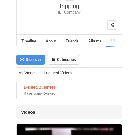
tripping
Company
Timeline
About
Friends
Albums
Videos
F
Discover
Categories
All Videos
Featured Videos
Бизнес/Business
Категория бизнес
Videos