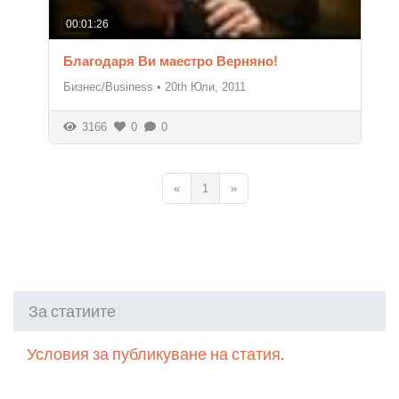
00:01:26
Благодаря Ви маестро Верняно!
Бизнес/Business
•
20th Юли, 2011
3166
0
0
«
1
»
За статиите
Условия за публикуване на статия.