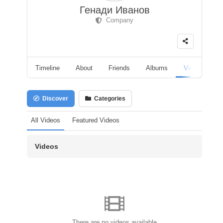
Генади Иванов
Company
Timeline
About
Friends
Albums
Videos
F
Discover
Categories
All Videos
Featured Videos
Videos
There are no videos available