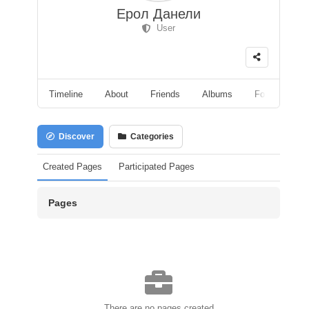
Ерол Данели
User
Timeline
About
Friends
Albums
Followers
Discover
Categories
Created Pages
Participated Pages
Pages
There are no pages created