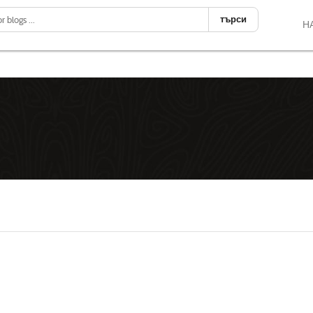
търси
Н