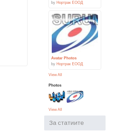
by
Нортрак ЕООД
Avatar Photos
by
Нортрак ЕООД
View All
Photos
View All
За статиите