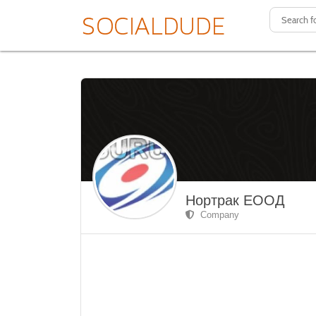
Нортрак ЕООД
Company