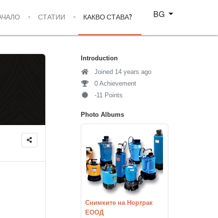
Изберете език
BG
АЧАЛО
СТАТИИ
КАКВО СТАВА?
Introduction
Joined 14 years ago
0 Achievement
-11 Points
Photo Albums
Снимките на Нортрак
ЕООД