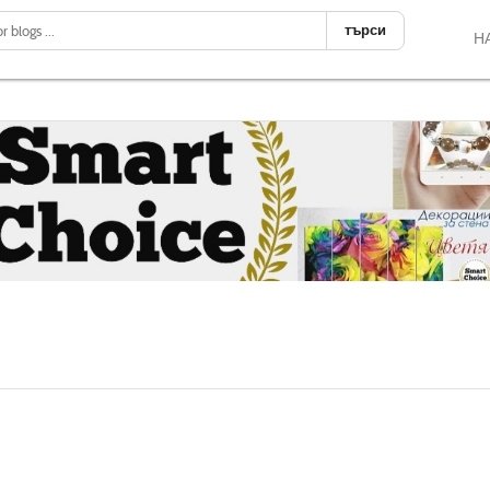
търси
Н