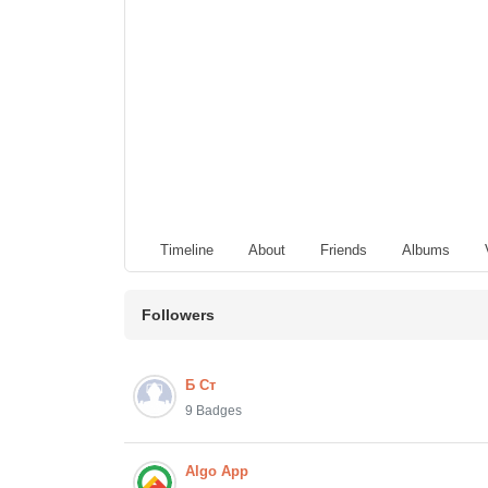
Timeline
About
Friends
Albums
Followers
Б Ст
9 Badges
Algo App