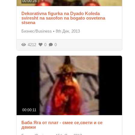
00:00:28
Dekorativna figurka na Dyado Koleda
sviresht na saxofon na bogato osvetena
stsena
Бизнес/Business
•
8th Дек, 2013
4212
0
0
00:00:11
Баба Яга от плат - смее се,свети и се
движи