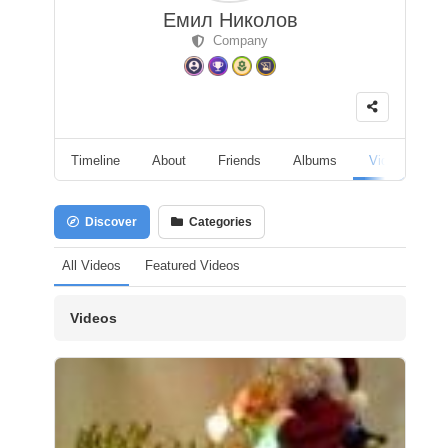
Емил Николов
Company
Timeline
About
Friends
Albums
Videos
F
Discover
Categories
All Videos
Featured Videos
Videos