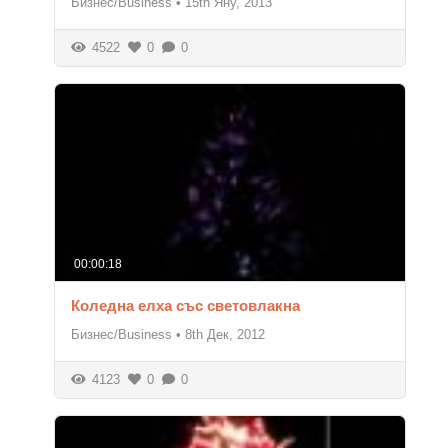
Бизнес/Business
•
15th Яну, 2013
4522
0
0
00:00:18
Коледна елха със световлакна
Бизнес/Business
•
8th Дек, 2012
4123
0
0