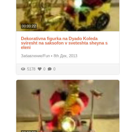
00:00:22
Dekorativna figurka na Dyado Koleda
sviresht na saksofon v sveteshta sheyna s
eleni
Забавление/Fun
•
8th Дек, 2013
5178
0
0