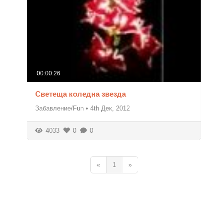
00:00:26
Светеща коледна звезда
Забавление/Fun
•
4th Дек, 2012
4033
0
0
«
1
»