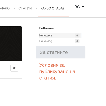
Изберете език
BG
АЧАЛО
СТАТИИ
КАКВО СТАВА?
Followers
Followers
0
Following
0
За статиите
Условия за
публикуване на
статия.