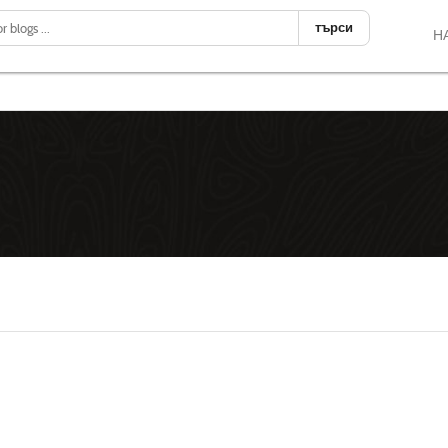
търси
Н