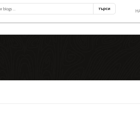
търси
Н