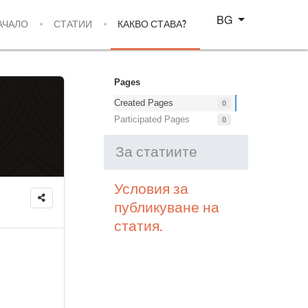
Изберете език
BG
АЧАЛО
СТАТИИ
КАКВО СТАВА?
Pages
Created Pages
0
Participated Pages
0
За статиите
Условия за
публикуване на
статия.