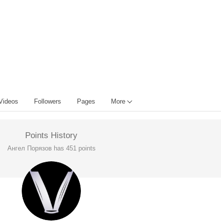
Videos
Followers
Pages
More
Points History
Ангел Порязов has 451 points