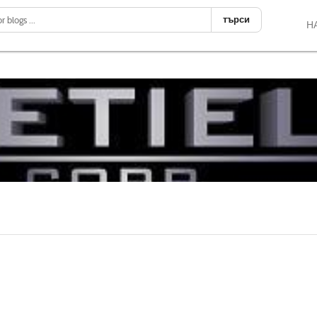
търси
Н