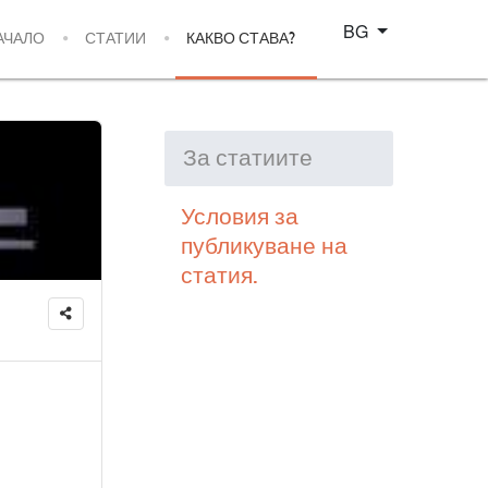
Изберете език
BG
АЧАЛО
СТАТИИ
КАКВО СТАВА?
За статиите
Условия за
публикуване на
статия.