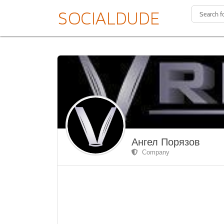
Ангел Порязов
Company