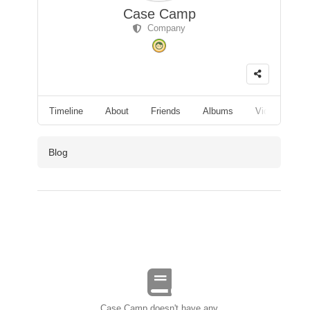
Case Camp
Company
Timeline
About
Friends
Albums
Videos
F
Blog
Case Camp doesn't have any