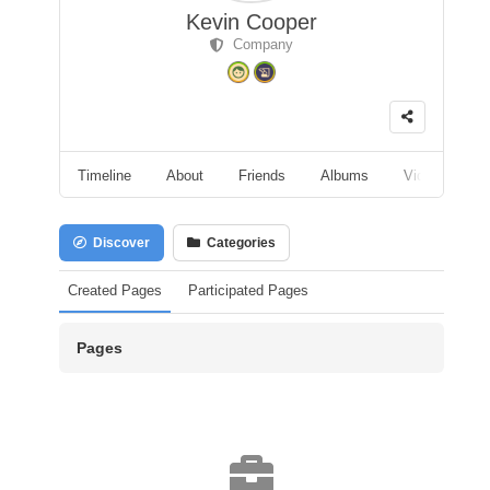
Kevin Cooper
Company
Timeline
About
Friends
Albums
Videos
F
Discover
Categories
Created Pages
Participated Pages
Pages