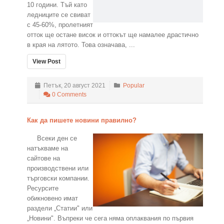
10 години. Тъй като
ледниците се свиват
с 45-60%, пролетният
отток ще остане висок и оттокът ще намалее драстично
в края на лятото. Това означава, ...
View Post
Петък, 20 август 2021
Popular
0 Comments
Как да пишете новини правилно?
Всеки ден се
натъкваме на
сайтове на
производствени или
търговски компании.
Ресурсите
обикновено имат
раздели „Статии" или
„Новини". Въпреки че сега няма оплаквания по първия