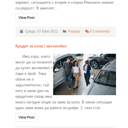
вариант, ситуацията с втория е спорна.Реалните новини
са рядкост. В емисият...
View Post
Сряда, 07 Юли 2021
Popular
0 Comments
Кредит за кола / автомобил
Има хора, които
могат да си позволят
да купят автомобил с
пари в брой. Това
обаче не е
задължително, тъй
като в наши дин на
кредитния пазар има
много изгодни опции за заем за кола. В някои ситуации
един заем може да работи по-добре. С тази стат...
View Post