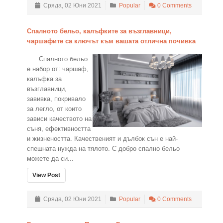
Сряда, 02 Юни 2021
Popular
0 Comments
Спалното бельо, калъфките за възглавници,
чаршафите са ключът към вашата отлична почивка
Спалното бельо
е набор от: чаршаф,
калъфка за
възглавници,
завивка, покривало
за легло, от които
зависи качеството на
съня, ефективността
и жизнеността. Качественият и дълбок сън е най-
спешната нужда на тялото. С добро спално бельо
можете да си...
View Post
Сряда, 02 Юни 2021
Popular
0 Comments