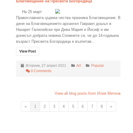
Благовещение на Пресвета Богородица
На 25 март
Православната църква чества празника Благовещение. В
деня на Благовещението архангел Гавраил дошъл в
Назарет Галилейски при Дева Мария и Йосиф и им
донесъл добрата новина.Спомнете си, че до 14-годишна
възраст Пресвета Богородица е възпитав...
View Post
Вторник, 27 април 2021
Art
Popular
0 Comments
View all blog posts from Илия Митков
«
1
2
3
4
5
6
7
8
»