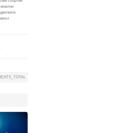
кови спортни
гинални
зцветките
зинът
m
ENTS_TOTAL