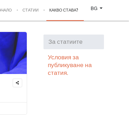
Изберете език
BG
АЧАЛО
СТАТИИ
КАКВО СТАВА?
За статиите
Условия за
публикуване на
статия.