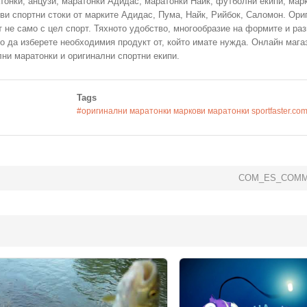
тонки, анцузи, маратонки Адидас, маратонки Найк, футболни екипи, мар
ови спортни стоки от марките Адидас, Пума, Найк, Рийбок, Саломон. Ори
т не само с цел спорт. Тяхното удобство, многообразие на формите и ра
мо да изберете необходимия продукт от, който имате нужда. Онлайн мага
лни маратонки и оригинални спортни екипи.
Tags
#оригинални маратонки маркови маратонки sportfaster.co
COM_ES_COMM