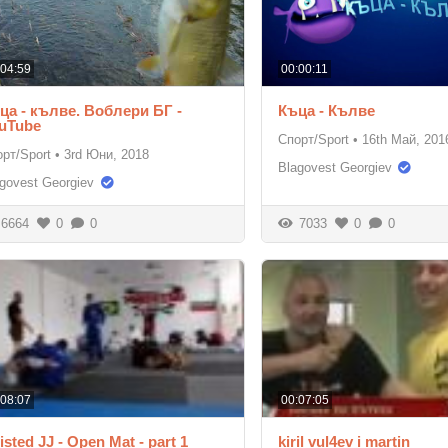
:04:59
00:00:11
ца - кълве. Воблери БГ -
Къца - Кълве
uTube
Спорт/Sport
•
16th Май, 201
рт/Sport
•
3rd Юни, 2018
Blagovest Georgiev
govest Georgiev
6664
0
0
7033
0
0
:08:07
00:07:05
isted JJ - Open Mat - part 1
kiril vul4ev i martin