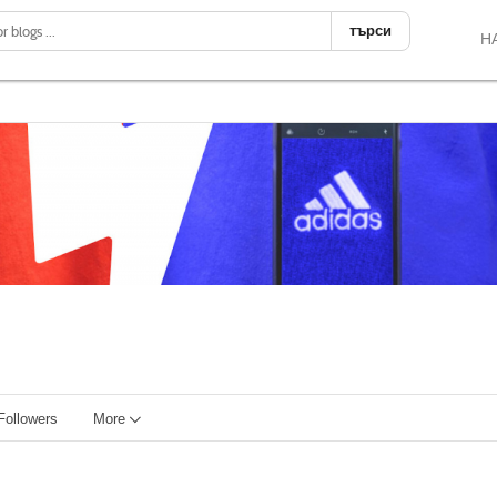
търси
Н
Followers
More