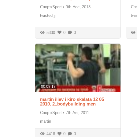
Спорт/Sport
•
9th Ное, 2013
Спо
twisted jj
twi
5330
0
0
00:08:18
martin iliev i kiro skalata 12 05
2010. 2..bodybuilding men
Спорт/Sport
•
7th Авг, 2011
martin
4418
0
0