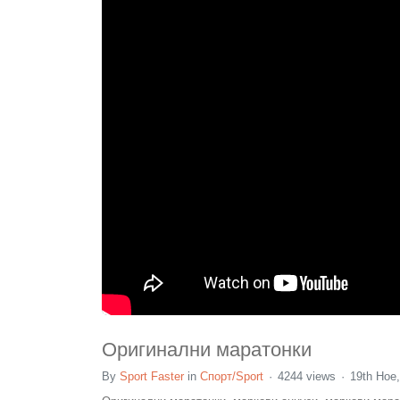
Оригинални маратонки
By
Sport Faster
in
Спорт/Sport
4244 views
19th Ное