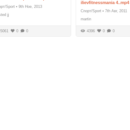
ilievfitnessmania 4..mp4
рт/Sport
•
9th Ное, 2013
Спорт/Sport
•
7th Авг, 2011
sted jj
martin
5061
0
0
4396
0
0