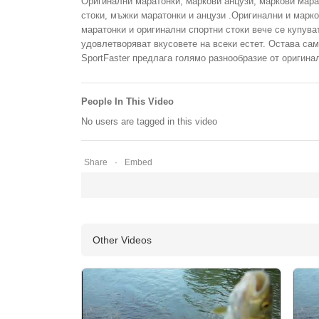
Оригинални маратонки, маркови анцузи, маркови мара
стоки, мъжки маратонки и анцузи .Оригинални и марк
маратонки и оригинални спортни стоки вече се купува
удовлетворяват вкусовете на всеки естет. Остава са
SportFaster предлага голямо разнообразие от оригина
People In This Video
No users are tagged in this video
Share
Embed
Other Videos