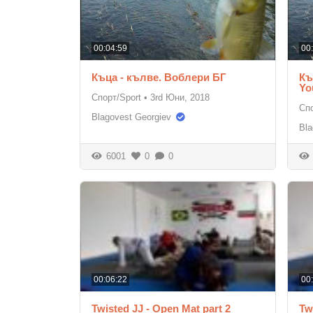
00:04:59
00
Къца - кълве. Воблери БГ
Къ
Yo
Спорт/Sport
•
3rd Юни, 2018
Спо
Blagovest Georgiev
Bla
6001
0
0
00:06:22
00
Twisted JJ - Open Mat part 2
Tw