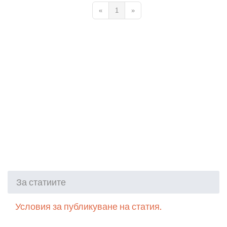
«
1
»
За статиите
Условия за публикуване на статия.