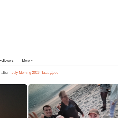
Followers
More
e album
July Morning 2026 Паша Дере