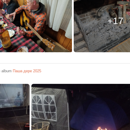
+17
e album
Паша дере 2025