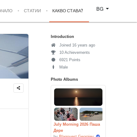
Изберете език
BG
АЧАЛО
СТАТИИ
КАКВО СТАВА?
Introduction
Joined 16 years ago
10 Achievements
6921 Points
Male
Photo Albums
July Morning 2026 Паша
Дере
by
Blagovest Georgiev