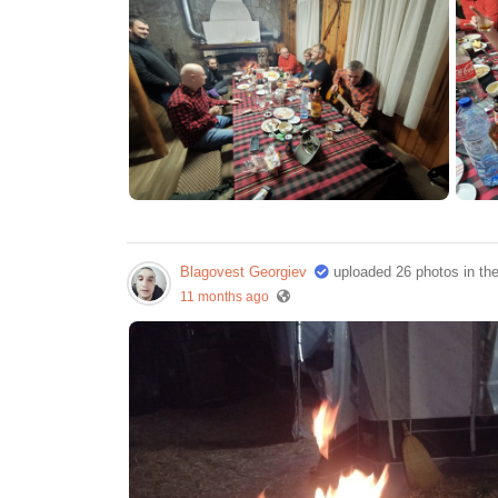
Blagovest Georgiev
uploaded 26 photos in th
11 months ago