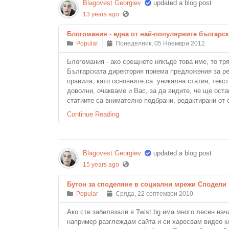
Blagovest Georgiev
updated a blog post
13 years ago
Блогомания - една от най-популярните българск
Popular
Понеделник, 05 Ноември 2012
Блогомания - ако срещнете някъде това име, то тря
Българската директория приема предложения за ре
правила, като основните са: уникална статия, текс
доволни, очакваме и Вас, за да видите, че ще оста
статиите са внимателно подбрани, редактирани от 
Continue Reading
Blagovest Georgiev
updated a blog post
15 years ago
Бутон за споделяне в социални мрежи Сподели 
Popular
Сряда, 22 септември 2010
Ако сте забелязали в Twist.bg има много лесен нач
например разглеждам сайта и си харесвам видео кли