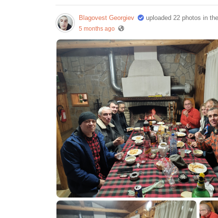
Blagovest Georgiev
uploaded 22 photos in th
5 months ago