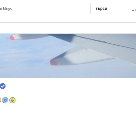
търси
Н