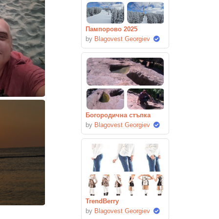
Пампорово 2025
by
Blagovest Georgiev
Богородична стъпка
by
Blagovest Georgiev
TrendBerry
by
Blagovest Georgiev