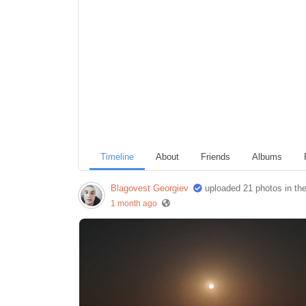
Timeline
About
Friends
Albums
Blagovest Georgiev
uploaded 21 photos in th
1 month ago