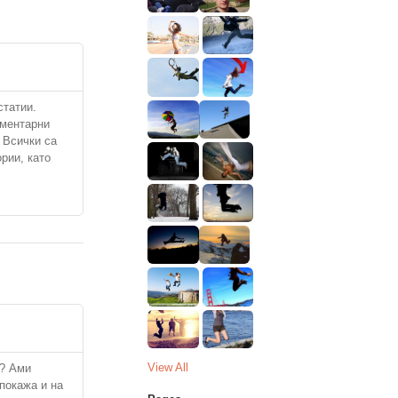
статии.
ементарни
 Всички са
рии, като
View All
а? Ами
 покажа и на