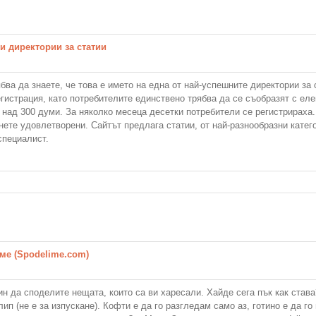
и директории за статии
бва да знаете, че това е името на една от най-успешните директории за 
гистрация, като потребителите единствено трябва да се съобразят с ел
т над 300 думи. За няколко месеца десетки потребители се регистрираха.
нете удовлетворени. Сайтът предлага статии, от най-разнообразни катего
специалист.
ме (Spodelime.com)
ин да споделите нещата, които са ви харесали. Хайде сега пък как став
п (не е за изпускане). Кофти е да го разгледам само аз, готино е да го