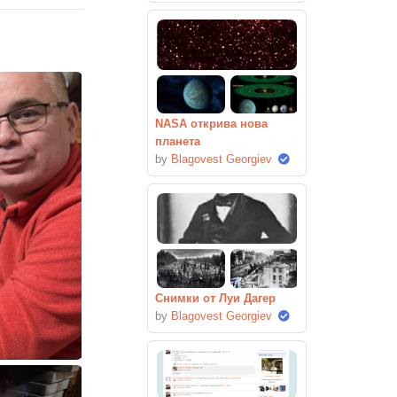
NASA открива нова
планета
by
Blagovest Georgiev
Снимки от Луи Дагер
by
Blagovest Georgiev