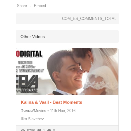
Share
Embed
COM_ES_COMMENTS_TOTAL
Other Videos
00:04:15
Kalina & Vasil - Best Moments
Филми/Movies
•
11th Ное, 2016
Ilko Slavchev
5789
1
0