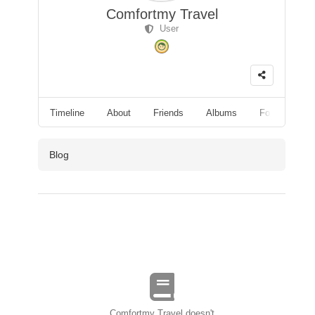
Comfortmy Travel
User
Timeline
About
Friends
Albums
Followers
Blog
Comfortmy Travel doesn't