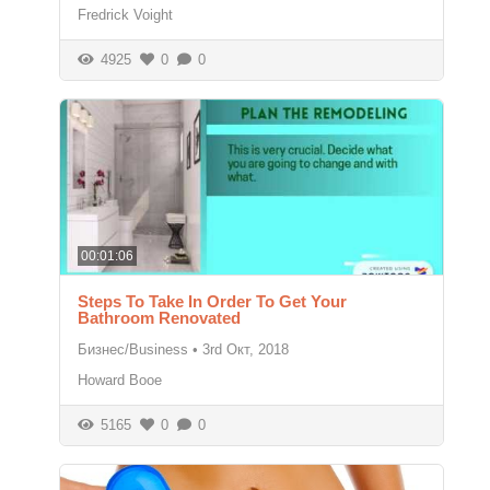
Fredrick Voight
4925
0
0
00:01:06
Steps To Take In Order To Get Your
Bathroom Renovated
Бизнес/Business
•
3rd Окт, 2018
Howard Booe
5165
0
0