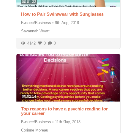
00:01:33
How to Pair Swimwear with Sunglasses
Бизнес/Business
•
9th Апр, 2018
Savannah Wyatt
4142
0
0
00:02:14
Top reasons to have a psychic reading for
your career
Бизнес/Business
•
11th Яну, 2018
Corinne Moreau