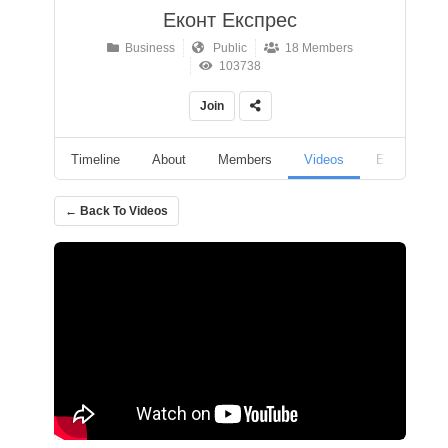
Еконт Експрес
Business
Public
18 Members
103738
Join
Timeline
About
Members
Videos
Events
← Back To Videos