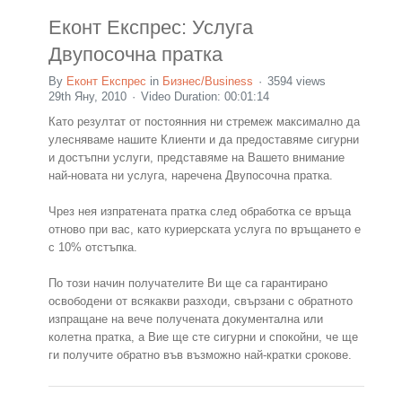
Еконт Експрес: Услуга
Двупосочна пратка
By
Еконт Експрес
in
Бизнес/Business
3594 views
29th Яну, 2010
Video Duration: 00:01:14
Като резултат от постоянния ни стремеж максимално да
улесняваме нашите Клиенти и да предоставяме сигурни
и достъпни услуги, представяме на Вашето внимание
най-новата ни услуга, наречена Двупосочна пратка.
Чрез нея изпратената пратка след обработка се връща
отново при вас, като куриерската услуга по връщането е
с 10% отстъпка.
По този начин получателите Ви ще са гарантирано
освободени от всякакви разходи, свързани с обратното
изпращане на вече получената документална или
колетна пратка, а Вие ще сте сигурни и спокойни, че ще
ги получите обратно във възможно най-кратки срокове.