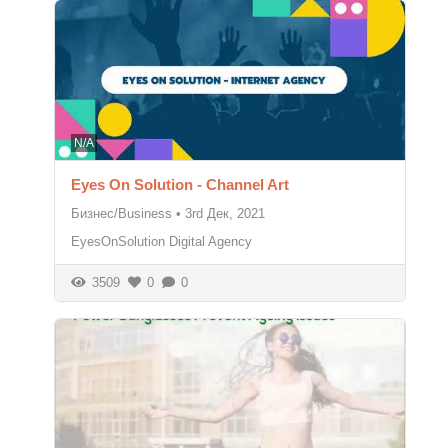
N/A
Eyes On Solution - Channel Art
Бизнес/Business
•
3rd Дек, 2021
EyesOnSolution Digital Agency
3509
0
0