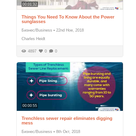
00:01:32
Things You Need To Know About the Power
sunglasses
Бизнес/Business
•
22nd Ное, 2018
Charles Heidt
4897
0
0
00:00:55
Trenchless sewer repair eliminates digging
mess
Бизнес/Business
•
8th Окт, 2018