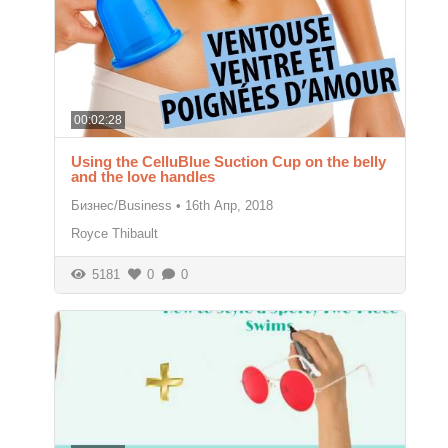
00:02:28
Using the CelluBlue Suction Cup on the belly
and the love handles
Бизнес/Business
•
16th Апр, 2018
Royce Thibault
5181
0
0