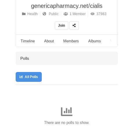
genericapharmacy.net/cialis
Health
Public
1 Member
37983
Join
Timeline
About
Members
Albums
Videos
Polls
All Polls
There are no polls to show.