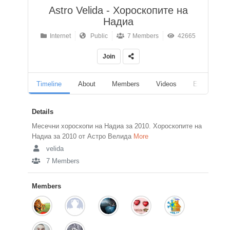
Astro Velida - Хороскопите на
Надиа
Internet
Public
7 Members
42665
Join
Timeline
About
Members
Videos
Events
Details
Месечни хороскопи на Надиа за 2010. Хороскопите на
Надиа за 2010 от Астро Велида
More
velida
7 Members
Members