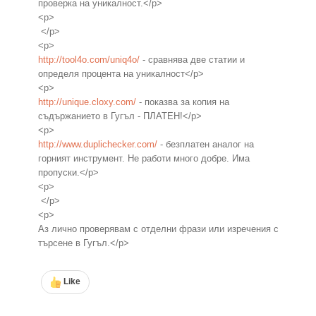
проверка на уникалност.</p>
<p>
</p>
<p>
http://tool4o.com/uniq4o/
- сравнява две статии и
определя процента на уникалност</p>
<p>
http://unique.cloxy.com/
- показва за копия на
съдържанието в Гугъл - ПЛАТЕН!</p>
<p>
http://www.duplichecker.com/
- безплатен аналог на
горният инструмент. Не работи много добре. Има
пропуски.</p>
<p>
</p>
<p>
Аз лично проверявам с отделни фрази или изречения с
търсене в Гугъл.</p>
Like