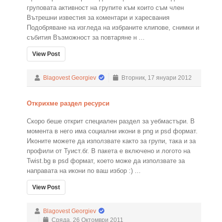
груповата активност на групите към които съм член
Вътрешни известия за коментари и харесвания
Подобряване на изгледа на избраните клипове, снимки и
събития Възможност за повтаряне н ...
View Post
Blagovest Georgiev
Вторник, 17 януари 2012
Открихме раздел ресурси
Скоро беше открит специален раздел за уебмастъри. В
момента в него има социални икони в png и psd формат.
Иконите можете да използвате както за групи, така и за
профили от Туист.бг. В пакета е включено и логото на
Twist.bg в psd формат, което може да използвате за
направата на икони по ваш избор :) ...
View Post
Blagovest Georgiev
Сряда, 26 Октомври 2011