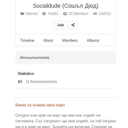
Socialdude (Сошъл Дюд)
Internet
Public
35 Members
130553
Join
Timeline
About
Members
Albums
Videos
Announcements
Statistics
11 Announcements
Какво се очаква през март
Сигурно към края на март ще има нов ъпдейт на
системата. Със сигурност ще има ъпдейт, но той сигурно
ще е в края на март. Ъпдейта ще включва: Следене на