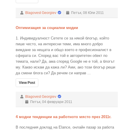
Blagovest Georgiev
Петък, 08 Юли 2011
Оптимизация за социални медии
1. Индивидуалност Сетете се за някой блогър, който
пише често, на интересни теми, има много добро
виждане за нещата и общо взето е професионалист в
сферата си. Според вас той е авторитетен обект по
темата, нали? Да, ама според Google не е той, а блогът
му. Какво искам да кажа ли? Ами, ако този блогър реши
да смени блога си? Да речем си направ ...
View Post
Blagovest Georgiev
Петък, 04 февруари 2011
4 модни тенденции на работното място през 2011г.
В последния доклад на Elance, онлайн пазар за работа