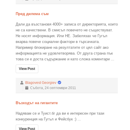
Пред дилема съм
Дали да възстановя 4000+ записа от директорията, които
не са качествени. В смисъл повечето не съществуват.
Не носят информация. Или НЕ. Забелязах че Гугъл
вкарва повече социални фактори в търсачката.
Например блокиране на резултатите от цял сайт ако
информацията не удовлетворява. От друга страна пък
това си е доста съдържание и като сложа коментари ...
View Post
Blagovest Georgiev
Събота, 24 септември 2011
Възходът на гигантите
Надявам се и Туист.бг да ви е интересен при тази
конкуренция на Гугъл и Фейсбук :) ...
View Post