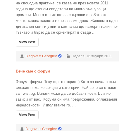
на свободна практика, се казва че през новата 2011
година ще станем свидетели на много вълнуващи
промени. Много от тях ще са свързани с работното
място такова каквото го познаваме днес. Живеем в един
дигитален свят и умните компании ще намерят начин по-
гъвкаво и бързо да се ориентират в създа ...
View Post
Blagovest Georgiev
Неделя, 16 януари 2011
Вече сме с форум
Форум, форум. Току що го открих :) Като за начало съм
сложил няколко секции и категории. Най-вече се отнасят
за Twist.bg. Винаги може да се добавят нови. Всичко
зависи от вас. Форума си има предложения, оплаквания
нередовности. Използвайте го. ...
View Post
Blagovest Georgiev