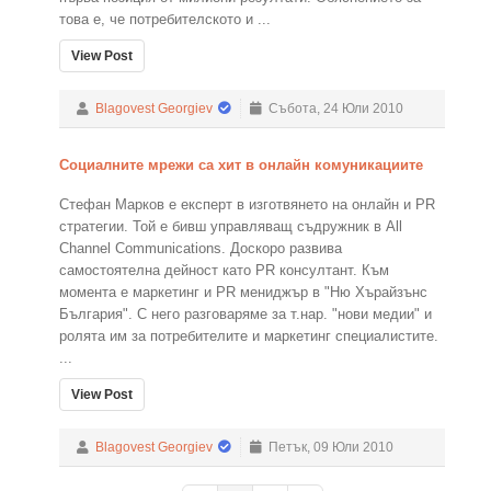
това е, че потребителското и ...
View Post
Blagovest Georgiev
Събота, 24 Юли 2010
Социалните мрежи са хит в онлайн комуникациите
Стефан Марков е експерт в изготвянето на онлайн и PR
стратегии. Той е бивш управляващ съдружник в All
Channel Communications. Доскоро развива
самостоятелна дейност като PR консултант. Към
момента е маркетинг и PR мениджър в "Ню Хърайзънс
България". С него разговаряме за т.нар. "нови медии" и
ролята им за потребителите и маркетинг специалистите.
...
View Post
Blagovest Georgiev
Петък, 09 Юли 2010