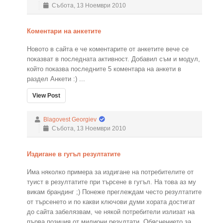
Събота, 13 Ноември 2010
Коментари на анкетите
Новото в сайта е че коментарите от анкетите вече се
показват в последната активност. Добавил съм и модул,
който показва последните 5 коментара на анкети в
раздел Анкети :) ...
View Post
Blagovest Georgiev
Събота, 13 Ноември 2010
Издигане в гугъл резултатите
Има няколко примера за издигане на потребителите от
туист в резултатите при търсене в гугъл. На това аз му
викам брандинг ;) Понеже преглеждам често резултатите
от търсенето и по какви ключови думи хората достигат
до сайта забелязвам, че някой потребители излизат на
първа позиция от милиони резултати. Обяснението за