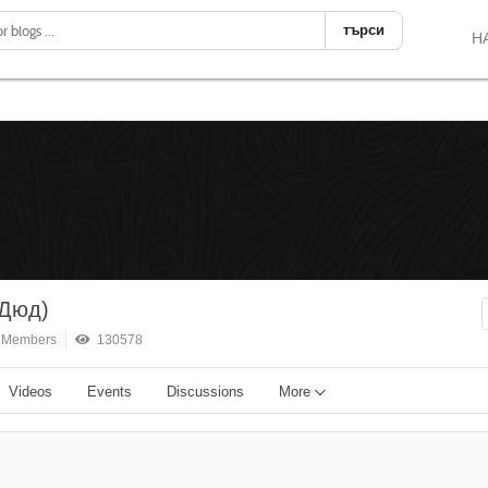
търси
Н
 Дюд)
 Members
130578
Videos
Events
Discussions
More