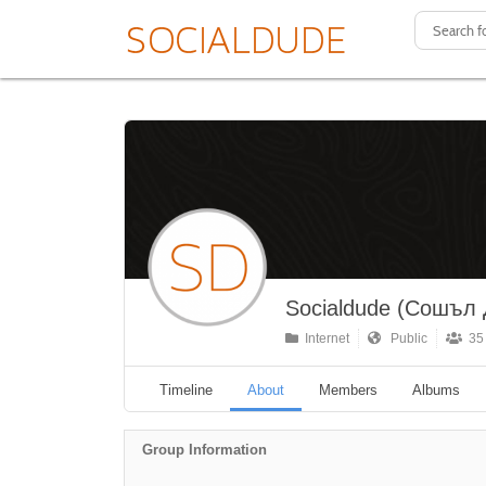
Socialdude (Сошъл
Internet
Public
35
Timeline
About
Members
Albums
Group Information