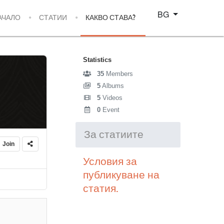
Изберете език
BG
АЧАЛО
СТАТИИ
КАКВО СТАВА?
Statistics
35
Members
5
Albums
5
Videos
0
Event
За статиите
Join
Условия за
публикуване на
статия.