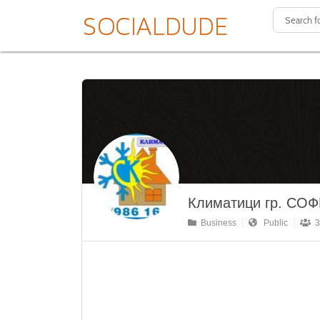
Климатици гр. СО
Business
Public
3