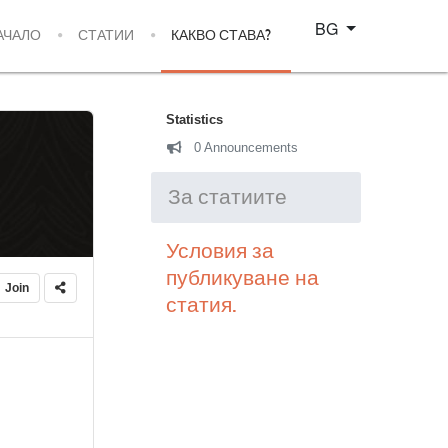
Изберете език
BG
АЧАЛО
СТАТИИ
КАКВО СТАВА?
Statistics
0 Announcements
За статиите
Условия за
публикуване на
Join
статия.