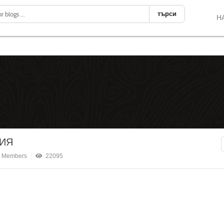
търси
Н
ФИЯ
 Members
22095