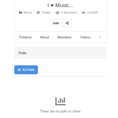
I ♥ Music...
Music
Public
4 Members
144085
Join
Timeline
About
Members
Videos
Events
Polls
All Polls
There are no polls to show.