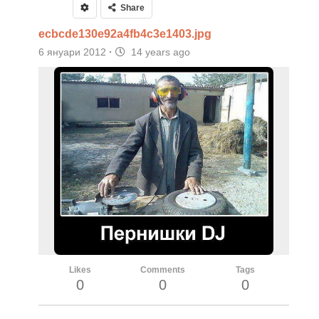
Share
ecbcde130e92a4fb4c3e1403.jpg
6 януари 2012
·
14 years ago
Likes
Comments
Tags
0
0
0