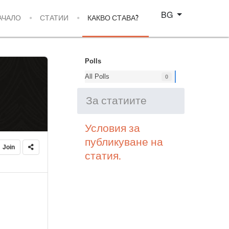
Изберете език
BG
АЧАЛО
СТАТИИ
КАКВО СТАВА?
Polls
All Polls
0
За статиите
Условия за
публикуване на
Join
статия.