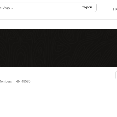
търси
Н
Members
48580