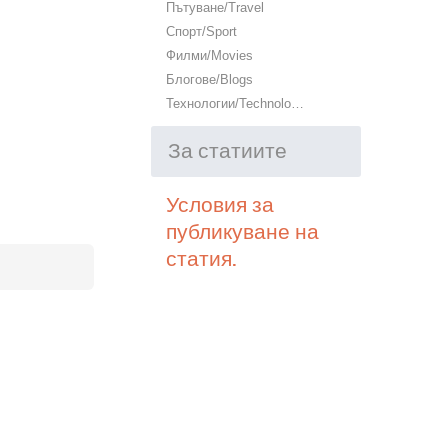
Пътуване/Travel
Спорт/Sport
Филми/Movies
Блогове/Blogs
Технологии/Technology
За статиите
Условия за
публикуване на
статия.