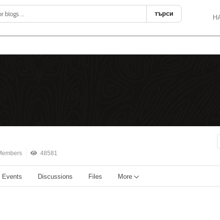
търси
Н
Members
48581
Events
Discussions
Files
More