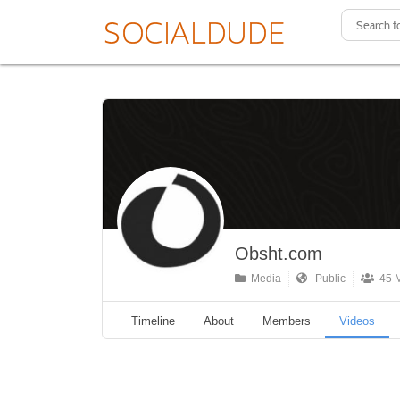
Obsht.com
Media
Public
45 
Timeline
About
Members
Videos