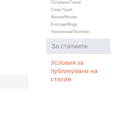
Пътуване/Travel
Спорт/Sport
Филми/Movies
Блогове/Blogs
Технологии/Technology
За статиите
Условия за
публикуване на
статия.