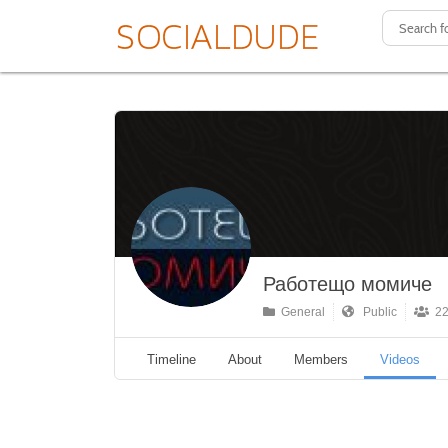
Работещо момиче
General
Public
22
Timeline
About
Members
Videos