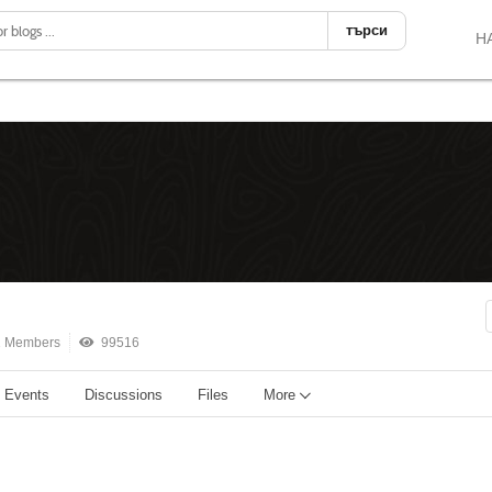
търси
Н
 Members
99516
Events
Discussions
Files
More