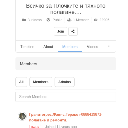
Всичко за Плочките и тяхното
полагане....
Business
Public
1 Member
22905
Join
Timeline
About
Members
Videos
Events
Members
All
Members
Admins
Гранитогрес,Фаянс,Теракот-0888439873-
полагане и ремонти.
Joined 14 years ago
Owner