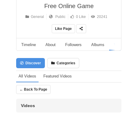
Free Online Game
General
Public
0 Like
20241
Like Page
Timeline
About
Followers
Albums
Videos
Discover
Categories
All Videos
Featured Videos
← Back To Page
Videos