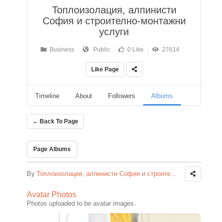
Топлоизолация, алпинисти
София и строително-монтажни
услуги
Business
Public
0 Like
27614
Like Page
Timeline
About
Followers
Albums
Videos
← Back To Page
Page Albums
By
Топлоизолация, алпинисти София и строително-монтажни услуги
Avatar Photos
Photos uploaded to be avatar images.