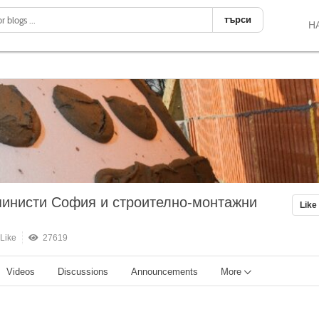
търси
Н
пинисти София и строително-монтажни
Like
Like
27619
Videos
Discussions
Announcements
More