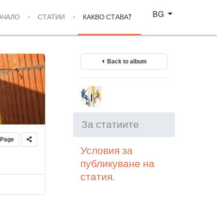
Изберете език
BG
АЧАЛО
СТАТИИ
КАКВО СТАВА?
Back to album
За статиите
 Page
Условия за
публикуване на
статия.