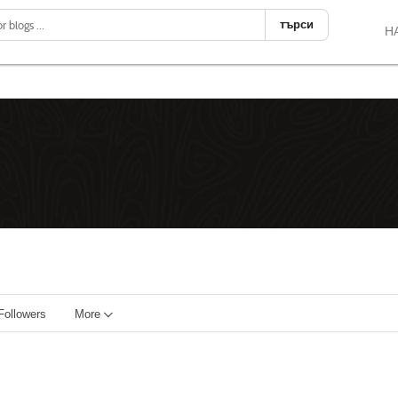
търси
Н
Followers
More