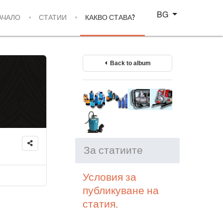
Изберете език
BG
АЧАЛО
СТАТИИ
КАКВО СТАВА?
Back to album
За статиите
Условия за
публикуване на
статия.