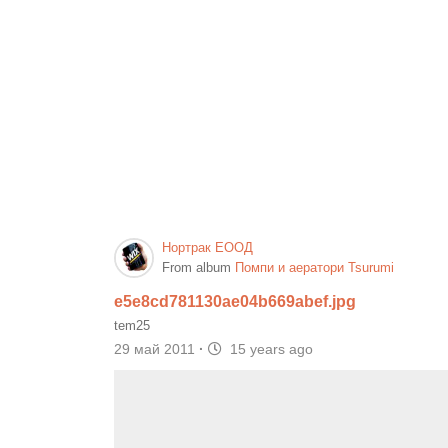
Нортрак ЕООД
From album
Помпи и аератори Tsurumi
e5e8cd781130ae04b669abef.jpg
tem25
29 май 2011
·
15 years ago