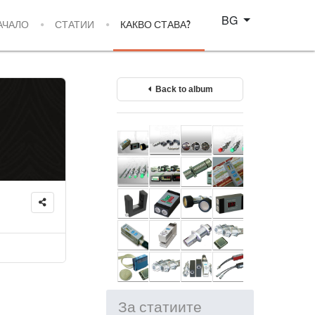
Изберете език
BG
АЧАЛО
СТАТИИ
КАКВО СТАВА?
Back to album
За статиите