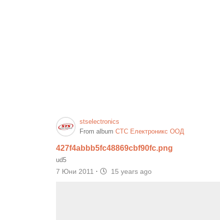
stselectronics
From album
СТС Електроникс ООД
427f4abbb5fc48869cbf90fc.png
ud5
7 Юни 2011
·
15 years ago