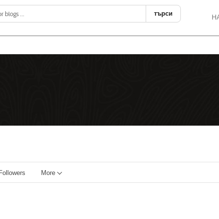
търси
Н
Followers
More