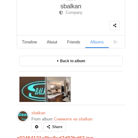
sbalkan
Company
Timeline
About
Friends
Albums
Videos
F
Back to album
sbalkan
From album
Снимките на sbalkan
Share