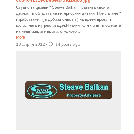
c03464131e8be8ed7d92bd63.jpg
Студио за дизайн " Steave Balkan " развива своята
дейност в областта на интериорния дизайн. Преглагаме "
изработване " ( в добрия смисъл ) на идеен проект и
цялостната му реализация.Имайки голям опит в сферата
на недвижимите имоти, студиото...
More
18 април 2012
·
14 years ago