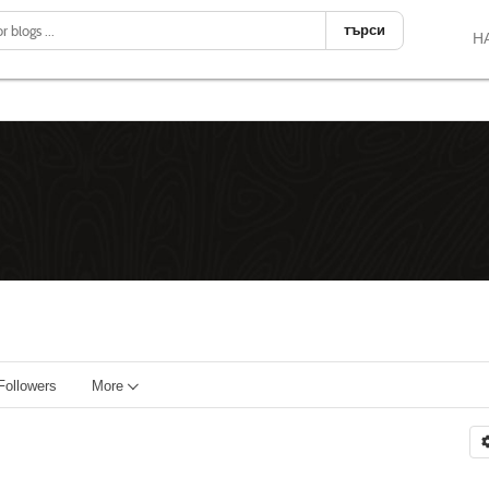
търси
Н
Followers
More