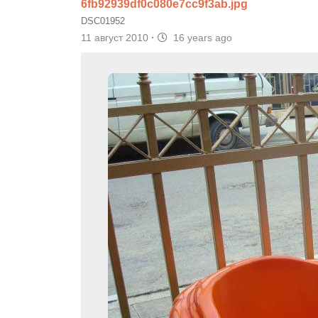
6fb92939df0c080e7cc9f3ab.jpg
DSC01952
11 август 2010
·
16 years ago