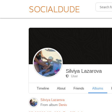
Silviya Lazarova
User
Timeline
About
Friends
Albums
Silviya Lazarova
From album
Denis