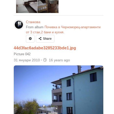
Станкова
From album
Почивка в Черноморец-апартаменти
от 3 стаи,2 бани и кухня.
Share
44d3fac6adabe3285233bde1.jpg
Picture 042
31 януари 2010
·
16 years ago