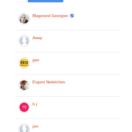
Blagovest Georgiev
Away
gan
Evgeni Nedelchev
h j
joo