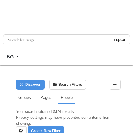
търси
Изберете език
BG
Discover
Search Filters
Groups
Pages
People
Your search returned
2374
results.
Privacy settings may have prevented some items from
showing.
Create New Filter