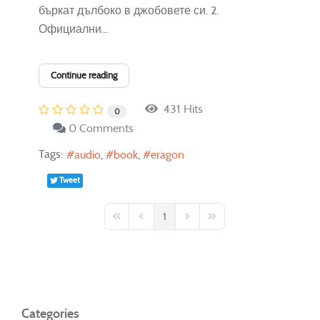
бъркат дълбоко в джобовете си. 2.
Официални...
Continue reading
431 Hits
0
0 Comments
Tags:
audio
book
eragon
Tweet
1
First Page
Previous Page
Next Page
Last Page
Categories