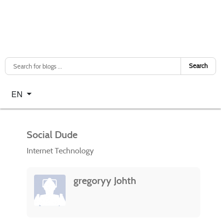
Search
Select your language
EN
Social Dude
Internet Technology
gregoryy Johth