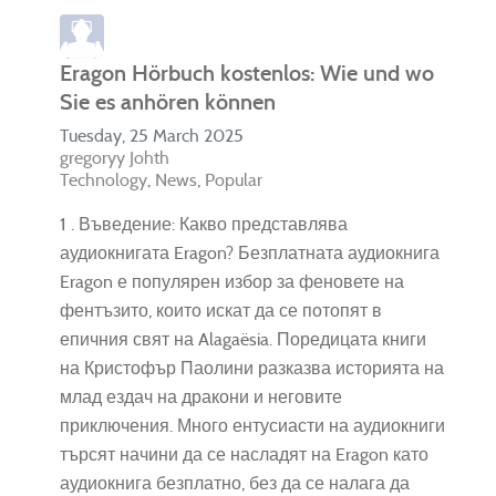
Eragon Hörbuch kostenlos: Wie und wo
Sie es anhören können
Tuesday, 25 March 2025
gregoryy Johth
Technology
News
Popular
1 . Въведение: Какво представлява
аудиокнигата Eragon? Безплатната аудиокнига
Eragon е популярен избор за феновете на
фентъзито, които искат да се потопят в
епичния свят на Alagaësia. Поредицата книги
на Кристофър Паолини разказва историята на
млад ездач на дракони и неговите
приключения. Много ентусиасти на аудиокниги
търсят начини да се насладят на Eragon като
аудиокнига безплатно, без да се налага да