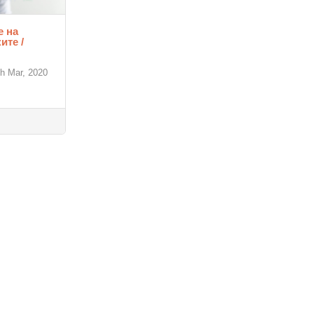
е на
ите /
th Mar, 2020