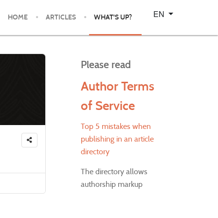
Select your language
EN
HOME
ARTICLES
WHAT'S UP?
Please read
Author Terms
of Service
Top 5 mistakes when
publishing in an article
directory
The directory allows
authorship markup