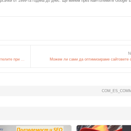
рсачки от 1999-та година до днес. Ще минем през най-големите Google ъ
N
Как Google следи поведението на потребителите при търсене?
Можем ли сами да оптимизираме сайтовете 
COM_ES_COMM