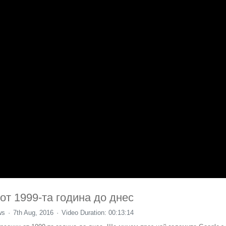
т 1999-та година до днес
ws
7th Aug, 2016
Video Duration: 00:13:14