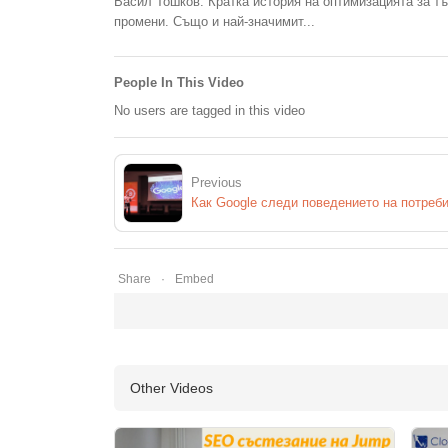
Васил Тошков: Кратка история на оптимизацията за тъ
промени. Също и най-значимит...
People In This Video
No users are tagged in this video
Previous
Share
Embed
Other Videos