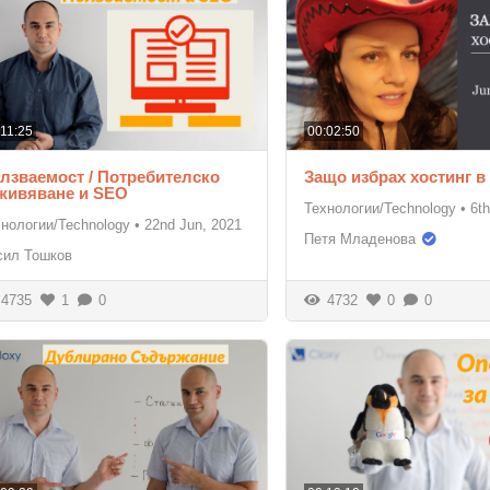
:11:25
00:02:50
лзваемост / Потребителско
Защо избрах хостинг в
живяване и SEO
Технологии/Technology
•
6th
хнологии/Technology
•
22nd Jun, 2021
Петя Младенова
сил Тошков
4735
1
0
4732
0
0