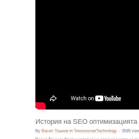
История на SEO оптимизацията о
By
Васил Тошков
in
Технологии/Technology
3595 vie