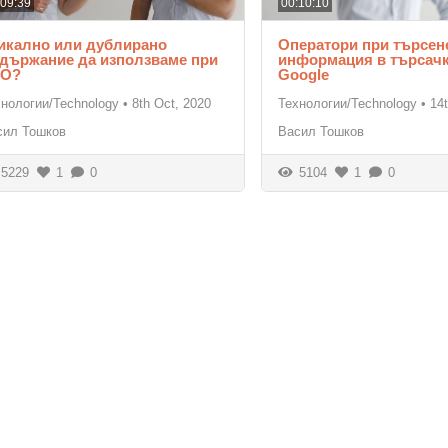
:09:39
00:10:10
икално или дублирано
Оператори при търсен
държание да използваме при
информация в търсачк
EO?
Google
хнологии/Technology
•
8th Oct, 2020
Технологии/Technology
•
14
сил Тошков
Васил Тошков
5229
1
0
5104
1
0