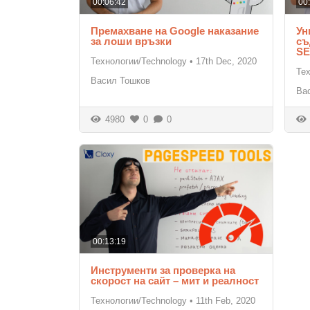
00:06:42
00
Премахване на Google наказание
Ун
за лоши връзки
съ
S
Технологии/Technology
•
17th Dec, 2020
Те
Васил Тошков
Ва
4980
0
0
00:13:19
Инструменти за проверка на
скорост на сайт – мит и реалност
Технологии/Technology
•
11th Feb, 2020