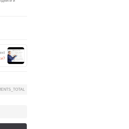
пдейти и
ext
си?
ENTS_TOTAL