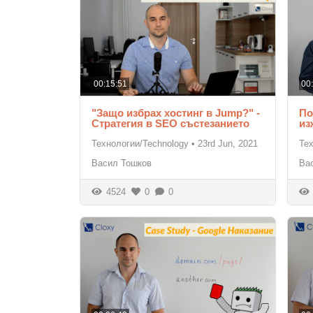
00:15:51
00
"Защо избрах хостинг в Jump?" -
По
Стратегия в SEO състезанието
из
Технологии/Technology
•
23rd Jun, 2021
Те
Васил Тошков
Ва
4524
0
0